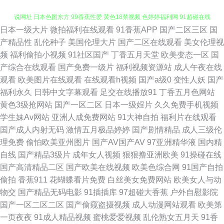
日本一级大片
微拍福利在线观看
91香蕉APP
国产二区三区
国
91色站 天堂网AV手机版 蜜臀官网 亚洲无码卡1 爱豆午夜福利影院 黄色av小
产精品性
乱伦种子
美国伦理大片
国产二区在线观看
美女伦理视
频
福利偷拍小视频
91社区国产
丁香五月天堂
欧美变态一区
国
说网址 日本色图东方 99香蕉性爱 黄色18禁视频 色婷婷福利网 91超碰在线
产综合在线观看
国产免费一级片
福利视频资源站
成人午夜在线
观看
欧美图片在线观看
在线观看h视频
国产a级0
变性人妖
国产
长腿 丁香91大神在线 老司机AV88 午夜成人 av涩涩 麻豆爱豆果冻 最新最全
福利永久
日韩中文字幕观看
足交在线播放91
丁香五月色网站
黄色3级抢网站
国产一区二区
日本一级婬片
久久免费手机视频
AV影院 海角社区婷婷福利 三级片人妻无码 wwww五月 久热青草 视频福利在
学生妹Av网站
亚洲人成免费网站
91大神自拍
福利片在线观看
国产成人内射无码
激情五月极品婷婷
国产剧情精品
成人三级伦
线看 97资源欧美 国产伪娘在线一区 日本电影色色 1024国产av 超碰色色 精
理免费
偷怕欧美亚州图片
国产AV国产AV
97亚洲精华液
国内精
自线
国产精品3级片
成年女人视频
狠狠撸亚洲欧美
91操碰在线
品东方美女AV 婷婷六月海角社区 91永久在线免费 国产浮力麻豆影院 欧美色
国产高清精品二区
国产欧美在线视频
欧美色综合网
91国产自拍
偷拍
香蕉911
花蝴蝶看片免费
白丝美女免费网站
欧美女人与动
成人 亚洲综合另类性 成人奭片 欧美成人首页 香蕉视频官网 成人一级a免费
物交
国产精品无码电影
91插插库
97超碰大香蕉
户外自慰影院
国产一区二区二区
国产偷窥盗摄视频
成人动漫网站观看
欧美第
97美女在线视频 国产三级在线网站 日本成a影院 在线奇米666 成人91破解
一页夜夜
91成人精品视频
蜜桃爱爱视频
乱伦熟女五月天
91香