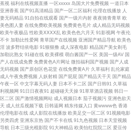
蕉视
福利在线视频直播
一区xxxxx
岛国大片免费视频
一道日本
版 伦理视频91 网站美女色色欧美 97资源在线视频 国产日逼视频 日韩视频导
亚洲香蕉
国产91高清精品
国产一区二区福利
伦理在线播放
人
妻无码精品
91自拍在线观看
国产一级片内射
夜夜骑青青草
欧
航 91资源站 国产传媒中文字幕 欧美卡不卡 一级蜜桃视频网址 超碰在线欧美
美色图人妻
在线免费欧美视频
免费黄色毛片
成人精品无码视频
欧美午夜极品
性欧美ⅩⅩⅩⅩ乱
欧美色色六月天
91影视网
午夜伦
青青热久 51老湿机 大香蕉伊人毛 男人影音黄总在线 亚洲成人电影免费 超碰
不卡
加勒比性爱网
青草国产在线视频
亚洲国产精品导航
欧美色
淫
波多野结依电影
91狠狠撸
成人深夜电影
精品国产美女剃毛
少妇自拍 九一制作视频网站 色色91 91美女足交麻豆 韩国午夜AV 日韩有码
加勒比熟女
91碰在线
欧美裸模
萌白酱国产一区
美国一级AV
国
产人在线成免费
免费黄色A片网址
微拍福利国产视频
国产人成
视频网 91曰B 国产午夜诱惑 日本啊v在线观看 91大香蕉自慰 国模1024 熟女
无码视频
国产原创区色花堂
在线免费黄A片
久草福利
乱伦家庭
成人午夜免费视频
人妖射精
国产屁屁
国产精品天干天
国产精品
3P91 超碰99人人乐 另类情趣福利社 午夜深夜福利 变态丝袜另类 久久五月
午夜一区
中文字幕无码人妻
日本不卡二区
国产日韩91
久草福
利视频网
91日日夜夜91
超碰碰天天操
91草草酒店视频
韩日一
天av 五月天午夜性爱 AV国产 精品在线网站 探花丝袜爱爱 97超碰人人妻 美
区二区
国产激情视频网站
成人视频日本
茄子视频污
亚洲色欲天
天
成人丝瓜视频下载
日韩逼网
精东传媒入口
黄wwww色
香港
女91视频 偷拍97网 97国产人人 韩国色图自拍 日韩肏屄网站 福利微拍导航
伦理电影在线
成人影院在线播放
欧美足交一区二区
91视频电影
另类四虎
亚洲东京热
国产不卡在线
91九色视频
日本天堂视频
欧美3p一区 香蕉网址 AV久草 后入黑丝美女老师 日韩九一 91黑丝 国产91香
导航
日本三级光棍影院
91大神精品
欧美怡红院院二区
爱豆传