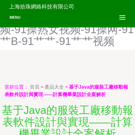
91操机视频-91操鸡-91操
上海拾珠網絡科技有限公司
碰-91操碰大香蕉-91操人视
MENU
频-91操熟女视频-91操网-91
艹B-91艹艹-91艹艹视频
當前位置：
首頁
>
產品大全
>
基于Java的服裝工廠移動報
表軟件設計與實現——計算機畢業設計全案解析
基于Java的服裝工廠移動報
表軟件設計與實現——計算
機畢業設計全案解析