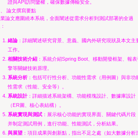
證與API訪問鑒權，確保數據傳輸安全。
、 論文撰寫要點
畢業論文應圍繞本系統，全面闡述從需求分析到測試部署的全過
程：
緒論
：詳細闡述研究背景、意義、國內外研究現狀及本文主
工作。
相關技術介紹
：系統介紹Spring Boot、移動開發框架、報
擎等關鍵技術原理。
系統分析
：包括可行性分析、功能性需求（用例圖）與非功
性需求（性能、安全等）。
系統設計
：詳細描述系統架構、功能模塊設計、數據庫設計
（ER圖、核心表結構）。
系統實現與測試
：展示核心功能的實現界面、關鍵代碼片段
并制定測試用例，進行功能、性能測試，分析結果。
與展望
：項目成果與創新點，指出不足之處（如大數據分析