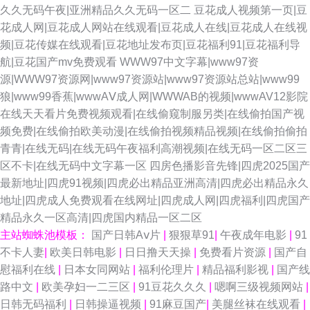
久久无码午夜|亚洲精品久久无码一区二
豆花成人视频第一页|豆
花成人网|豆花成人网站在线观看|豆花成人在线|豆花成人在线视
频|豆花传媒在线观看|豆花地址发布页|豆花福利91|豆花福利导
航|豆花国产mv免费观看
WWW97中文字幕|www97资
源|WWW97资源网|www97资源站|www97资源站总站|www99
狼|www99香蕉|wwwAⅤ成人网|WWWAB的视频|wwwAV12影院
在线天天看片免费视频观看|在线偷窥制服另类|在线偷拍国产视
频免费|在线偷拍欧美动漫|在线偷拍视频精品视频|在线偷拍偷拍
青青|在线无码|在线无码午夜福利高潮视频|在线无码一区二区三
区不卡|在线无码中文字幕一区
四房色播影音先锋|四虎2025国产
最新地址|四虎91视频|四虎必出精品亚洲高清|四虎必出精品永久
地址|四虎成人免费观看在线网址|四虎成人网|四虎福利|四虎国产
精品永久一区高清|四虎国内精品一区二区
主站蜘蛛池模板：
国产日韩Aⅴ片
|
狠狠草91
|
午夜成年电影
|
91
不卡人妻
|
欧美日韩电影
|
日日撸天天操
|
免费看片资源
|
国产自
慰福利在线
|
日本女同网站
|
福利伦理片
|
精品福利影视
|
国产线
路中文
|
欧美孕妇一二三区
|
91豆花久久久
|
嗯啊三级视频网站
|
日韩无码福利
|
日韩操逼视频
|
91麻豆国产
|
美腿丝袜在线观看
|