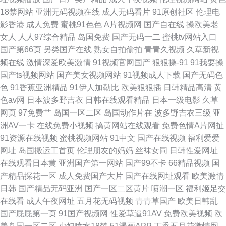
18禁网站
亚洲无码视频在线
成人无码看片
91原创社区
伦理电
影香港
成人免费
蜜桃91色色
A片视频网
国产自在线
操欧美老
女人
人人97综合精品
岛国免费
国产无码一二
蜜桃tv网站入口
国产第66页
另类国产在线
熟女自拍偷拍
青青久视频
久草新视
频在线
激情深爱欧美激情
91视频官网国产
狠狠操-91
91我要操
国产ts视频网站
国产美女视频网站
91视频成人下载
国产无码色
色
91香蕉亚洲精品
91伊人加勒比
欧美狠狠插
日韩精品高清
黄
色av网
日本波多野吉衣
日韩在线观看精品
日本一级电影
久草
网页
97免费艹
岛国一区二区
岛国动作片在
波多野吉衣三级
亚
洲AV一卡
在线免费小视频
搞黄网站在线观看
免费色情A片网扯
91资源在线视频
蜜桃视频网站
91中文
国产在线视频
福利爱爱
网址
岛国搬运工首页
伦理朋友的妈妈
丝袜女同
日韩性爱网址
在线观看日本黄
亚洲国产第一网站
国产99不卡
66精品视频
国
产精品探花一区
成人免费国产大片
国产在线网址观看
欧美激情
日韩
国产精品无码亚洲
国产一区二区黄片
喷潮一区
福利姬足交
在线看
成人午夜网址
五月花无码视频
青青草国产
欧美日韩乱
国产屁屁第一页
91国产视频网
性爱草逼91AV
免费欧美视频
欧