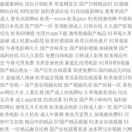
媒观看网站
综合日韩欧美
草逼网首页
国产日韩精品91
91视频
蕉 欧美高清 香蕉午夜视频 A级论理片 久久大香一本AV 五月天婷婷色情图
网站在线
69性影院
福利资源在线
91自拍最新网址
青青草国产
成人
黄色岛国网站
欧美一xxxxx
欧美gayv
91色情激情网
中国韩
AV线上成人在线 黄色短片合集 日韩区二区 91熟女免费视频 国产电影五码
国日本高清
国产国产一区
亚洲欧洲成人
日韩在线
久久国产影视
综合
欧美69潮喷
伦理片app下载
激情视频国产精品
91草莓久草
欧美国产激情 亚州三级片 国产精品美女av 日本色官网在线 91超碰青青 福利
超碰
成人性爱aa影院
欧美性爱插插
欧美日韩色黄片
91草莓影
院
午夜电影网久久
国产丝袜美女
国产精彩视频
操碰视屏
国产
导航入口 日韩三级麻豆 91干逼欧美 福利内射官网 欧美日韩国产电影 亚洲性
福利在线
91久久影院
免费日韩电影
日韩成人影视
欧美精品性
交
午夜宅男免费
另类亚洲色情
家庭乱伦理电影
91草B草B视频
爱精品 狠狠插狠狠干 日本在线不卡一区 91福利影院 激情肏屄一三四区 亚洲
国产精品熟女一
国产巨乳在线观看
四虎免费91
国内精品无码短
片
超碰成人操操
欧美猛交视频
西瓜影院在线观看
欧美做受日韩
黄色网址大全 草逼资源导航 久草香蕉 丝袜91窝 97偷拍门事件 激情深爱 日
国产在线一
国产原创视频在线
国产视频高清
国产丝袜一区
黄色
av网址大全
人妻乱视
国产成人在线网站
久草视频资源站
综合
韩中文三级 91综合在线观看 韩国不卡视频 日韩巨乳A片 91综合色图 狠狠天
五月香
成人app在线
四虎试看
91男女
国产男小鲜肉同
福利影
院网站
激情五月天色色
欧美极品电影
日韩成人第一页
国产日韩
天干 日韩免费毛片 91香蕉嫩草 精品福利局 三级久久片久久草 91伊人视频
欧美电影
久久机热
成人午夜网
黄色天堂男人
操视频免费91
日
韩中文在线
精品中的精品
97国产精品视频
91美女在线视频
51
韩国肏逼网 日本五区视频 www我操欧美 老湿机午夜网 五月天色色区 AV黄
欧美
一区精品麻豆经典
国产在线观看资源
波多野洁衣视频
污网