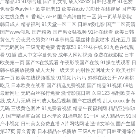
产精品3p
91综合碰
国产乱女乱
成人xxxxx
日韩伦理片
91色爱
免费黄色av网址
欧美肥老妇
欧美在线tv
加勒比在线视屏
国产美
女在线免费
91香蕉污APP
国产高清自拍一区
第一页草草影院
韩日成人
精品福利
91天堂一区二区
日韩a级电影
国产二区高清
国产www视频
国产粉嫩
国产男女猛视频
91社在线看
欧美日韩
黄色片
变态另态另类2
91李宗精品
黑丝袜自慰喷水
乱伦五月
国
产无码网站
三级无毒免费
青青草51
91丝袜在线
91九色在线观
看
91插
成人中文字幕免费
成年人网站视频
免费在线影院
日本
欧美第一页
国产ts在线观看
午夜影院国产在线
91操在线观看
日
韩在线播放视频
成人大片一级天天
内射性爱网址大全
欧美社区
第一页
欧美在线视频播放
91视频污污污
超碰在线公开
AV蜜桃
吃瓜
日本欧美在线看
国产精选免费视频
国产精品91视频
69热
最新网址
无码白丝强行免费
激情影院日韩
久草123
福利欧美在
线
成人片无码
日韩成人极品视频
国产在线诱惑
乱人xxxxx
超黄
无码
三级黄色图片
91免费看视频
精品午夜福利网
精品亚洲成a
人
国产精品萌白酱
日本理论
91操电影
91一区
成人精品无
91国
产小视频
日韩美女免费直播
A片网站网址
激情文学色
国产主播
第37页
青久青青
日本精品在线播放
三级A片
国产日韩亚洲综合