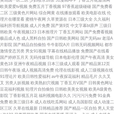
美岛国一区二区
少妇喷水18禁
51漫画APP
丁香五月花激情网
欧美爱爱tv视频
免费五月丁香视频
97香蕉超级碰碰
国产免费看
二区
三级黄色片网站
综合网黄
在线播放观看
欧美电影在线
伦
理片在哪里看
蜜桃午夜网
久草资源在
日本三级大全
久久福利
福利所导航视频
成人片免费
国产第9页
中文字幕bt原声
三级日
韩欧美
午夜视频123
日本推理片
丁香五月网站
国产免费看视频
极品成人色
成人黑料自拍
国产日韩欧美网站
国产无码av
老湿A
片影院
国产精品自拍偷拍
牛牛影院A片
日韩无码视频网站
都市
激情变态另类
男女91视频
字幕在线精品播放
免费国产在线看
国产婷婷五月天
无码传媒导航
日本电影伦理
国产午夜高清
美女
黄色18
亚洲午夜精品视频
日本三级成人观看
国产精品第12页
日韩午夜场
成人视频高清免费
伦理在线影视
成人三级视频在线
91理论片
欧美日韩性爱福利
av午夜探花福利
精品毛片
久久叉
叉
另类人妖视频
欧美熟妇穴视频
丁香五月V国产
日韩黄色网址
豆花福利视频
轮理片自拍偷拍
日韩欧美美女视频
欧美A级黄色
影院
丁香影视五月花
福利视频电影久久
污污污污免费
91金典
免费
欧美三级日本
成人在线吃瓜网站
成人岛国影院
成人动漫二
区三区
久草在线最新
日韩精品推荐
国产精品一区自拍
男人天堂