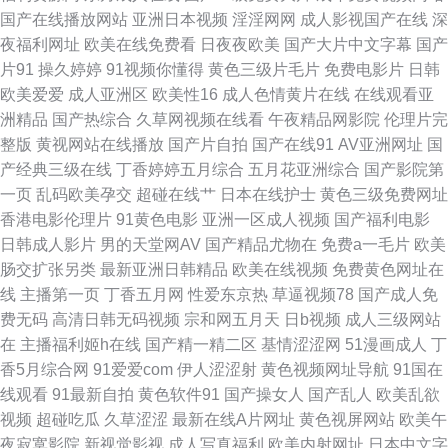
国产在线播放网站
亚洲日本视频
淫淫网网
成人影视国产在线
深
美女豆花视频 69色导航 黑料嫩草人人精品 探花三级片 wwwwww日本 欧美
夜福利网址
欧美在线免费看
日夜夜欧美
国产大片中文字幕
国产
片91
操久婷婷
91视频你懂得
黄色三级片毛片
免费电影片
日韩
久久草在线 亚洲色图制服 www五月天av 日本三级aaa 99热在只有 美国福利
欧美爱爱
成人亚洲区
欧美性16
成人色情黄片在线
在线观看亚
洲精品
国产热综合
久草网视频在线看
午夜精品网影院
伦理片完
网址导航 91传媒专区 黑料网曝福利导航 五月天色导航婷 韩国黄视频 五月天
整版
黄视网站在线播放
国产片自拍
国产在线91
AV亚洲网址
国
产经典三级在线
丁香婷婷五月综合
五月花亚洲综合
国产影院第
黄色视频 大香蕉51 天天肏逼 超碰在线国产 日本A∨中文字幕 AⅤ日韩 美女羞
一页
乱码欧美孕交
超碰在线艹
日本在线护士
黄色三级免费网址
香港电影伦理片
91黄色电影
亚洲一区成人视频
国产福利电影
羞嗯啊网站 51黑料第一页 韩国A级无码片 天天干天天日 超碰人妻系列 日本
日韩成人影片
男的天堂网AV
国产精品尤物在
免费a一毛片
欧美
肠交扩张另类
最新亚洲日韩精品
欧美在线视频
免费黄色网址在
色狼人 97伊人网 麻豆综合 在线看香蕉视频 韩国操逼视频 婷婷超碰 超碰人
线
主播第一页
丁香五月网
性爱东京热
草逼视频78
国产成人免
费无码
高清日韩无码视频
宗和网五月天
日b视频
成人三级网站
妻色 欧美性爱天天网 91永久在线免费 久久国产网站 自慰91 黄色短片合集
在
主播福利姬h在线
国产精一精二区
基情涩涩网
51漫画成人
丁
香5月综合网
91爱爱com
伊人涩涩射
黄色视频网址导航
91国在
亚州色情 国产精品久草不停 少妇后入后股 不卡综合11 欧美性一区 91天堂午
线观看
91最新自拍
黄色软件91
国产操女人
国产乱人
欧美乱欲
视频
超碰吃瓜
久草涩涩
最新在线A片网址
黄色视屏网站
欧美午
夜 久草蜜桃在线 91视频进入网页 伦理片视频污污 91模特磁力 久久精品视频
夜寂寞影院
新视觉影视
成人写真福利
欧美内射网址
日本中文字