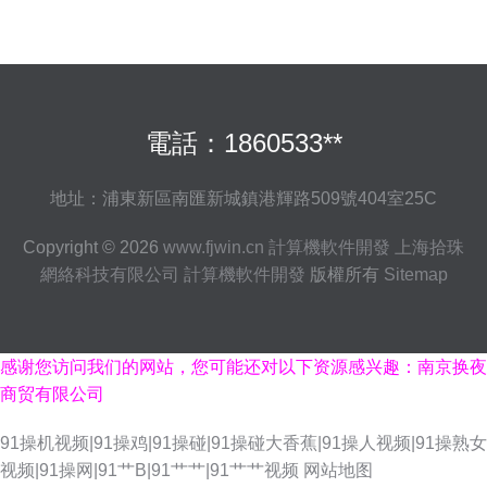
電話：1860533**
地址：浦東新區南匯新城鎮港輝路509號404室25C
Copyright © 2026
www.fjwin.cn
計算機軟件開發
上海拾珠
網絡科技有限公司
計算機軟件開發
版權所有
Sitemap
感谢您访问我们的网站，您可能还对以下资源感兴趣：南京换夜
商贸有限公司
91操机视频|91操鸡|91操碰|91操碰大香蕉|91操人视频|91操熟女
视频|91操网|91艹B|91艹艹|91艹艹视频
网站地图