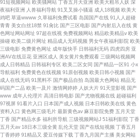
91短视频网站
欧美骚网站
丁香五月天亚洲
欧美大粗吊人妖
深
夜福利亚洲
人兽福利导航
91叉叉操小骚逼
成人18视频
欧美大
鸡吧
草逼wwww
久草福利免费试看
岛国国产在线
91人人超碰
青青
美女白丝18禁
91肏比
国产三区电影
国产内射后入在线
黄
色网址网站网址
97超在线视
免费视频网站
精品欧美精品v
欧美
操碰
欧美二级片网址
精品成人无码视频
男女午夜福利影院
欧美
三级电影
免费黄色网址
成年版快手
日韩福利无码
四虎四房
亚
洲AV在线豆花
亚洲区成人
美女黄片免费观看
三级网站视频网
成人日韩精品
日韩福利专区
欧美二区女同
国产精品一区91
小x
导航福利
免费黄色在线视频
91原创视频
欧美日韩小视频
国产
成人在线无码
91黑料不
国产极品自拍
岛国最大色网站
精品无
码国产二品
欧美一及片
激情网婷婷
人妖大片
91天堂影视
国产
www
成年人伦理片
高清日韩电影
国产尤物视频在线
超碰福利
97视屏
91看片入口
日本国产成人视频
日本日韩欧美在线
黄色
资料入口
黄色网三级毛片
最新黄色av
麻豆影院免费
五月天堂
丁香
国产精品水多
福利所导航
三级视频网站J
51福利影院
丁香
五月天av
18日本三级全黄
乱伦天堂
国产在线短视频
丁香五月
丁香婷婷
91精品又
爱豆传媒下载
丁香九月国产主播
美女网站