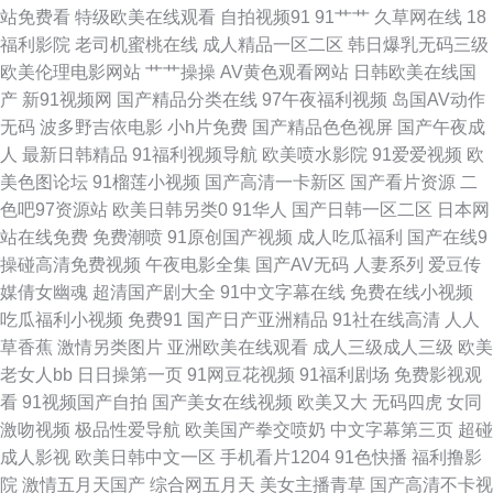
站免费看
特级欧美在线观看
自拍视频91
91艹艹
久草网在线
18
色在线 久草热大香蕉 无码微视频 avav爱豆久 精东传媒毛片 探花精选AV 97
福利影院
老司机蜜桃在线
成人精品一区二区
韩日爆乳无码三级
欧美伦理电影网站
艹艹操操
AV黄色观看网站
日韩欧美在线国
人人在线 麻豆熟女 亚洲啪在线 超碰免费人妻 人妖狼人另类 91夫妻交友视频
产
新91视频网
国产精品分类在线
97午夜福利视频
岛国AV动作
无码
波多野吉依电影
小h片免费
国产精品色色视屏
国产午夜成
国产欧美日韩综合 日韩av网址在线 91曰B 韩国黄视频 日美了片 91午夜影院
人
最新日韩精品
91福利视频导航
欧美喷水影院
91爱爱视频
欧
美色图论坛
91榴莲小视频
国产高清一卡新区
国产看片资源
二
在线 精品AV国产 色宗合社区 91中文视频在线 黄色片青青草 五月丁香网站
色吧97资源站
欧美日韩另类0
91华人
国产日韩一区二区
日本网
站在线免费
免费潮喷
91原创国产视频
成人吃瓜福利
国产在线9
波多野吉衣A片 美女福利影院 亚洲毛片A片黑丝 成人在线视频看看 欧美美女
操碰高清免费视频
午夜电影全集
国产AV无码
人妻系列
爱豆传
媒倩女幽魂
超清国产剧大全
91中文字幕在线
免费在线小视频
性爱网站 影音先锋成人久 东京热AV资源网 日韩不卡影院 www91豆花 久久
吃瓜福利小视频
免费91
国产日产亚洲精品
91社在线高清
人人
草香蕉
激情另类图片
亚洲欧美在线观看
成人三级成人三级
欧美
嫩草精品久 午夜成人影院 操逼电影网 老司机色狼影院 性爱色图日本午夜 超
老女人bb
日日操第一页
91网豆花视频
91福利剧场
免费影视观
看
91视频国产自拍
国产美女在线视频
欧美又大
无码四虎
女同
碰97资源共享 欧洲亚洲午夜 91人妻超碰 蜜桃视频黄 亚洲三级片另类 第一福
激吻视频
极品性爱导航
欧美国产拳交喷奶
中文字幕第三页
超碰
成人影视
欧美日韩中文一区
手机看片1204
91色快播
福利撸影
利 青青国产在线观看 91偷拍视频网站 韩国av久久 色色主站 97人妻网 久久
院
激情五月天国产
综合网五月天
美女主播青草
国产高清不卡视