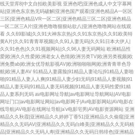
线天堂库8|中文自拍欧美影视
亚洲色吧|亚洲色成人中文字幕网
站|亚洲色东京热无码破解|亚洲色国产观看|亚洲色精品A一区区
三区|亚洲色精品VR一区二区|亚洲色精品三区二区|亚洲色精品
一区二区三A片|亚洲色噜噜狠狠站欲八|亚洲色噜噜网站在线观
看
久久69影城|久久91大神东京热|久久91东京热|久久91欧美特
黄A片|久久91青青草视频|久久91人妻无码|久久91日本大伊人|
久久91色色|久久91视频网站|久久96人妻无码网站
欧洲精品性
爱|欧洲久久性爱|欧洲老女人色情|欧洲另类TV|欧洲另类视频|欧
洲免费ab|欧洲女优导航影视AV|欧洲啪啪啪网|欧洲青青草色导
航|欧洲人妻AV
91精品人妻露脸|91精品人妻论坛|91精品人妻啪
啪|91精品人妻人人爽|91精品人妻少妇无码|91精品人妻视频|91
精品人妻无码|91精品人妻无码视频|91精品人妻无码性爱|91精
品人妻系列无码
av电影网址导航|av电影网址导航网站|AV电影
网址门口|av电影网址网站|av电影网子|Av电影影网站|AV电影在
线导航|AV电影在线网址导航|a'v电影宅男|AV电影资源网站
亚洲
精品久久秋霞|亚洲精品久久婷婷丁香51|亚洲精品久久偷窥|亚洲
精品久久无码AV|亚洲精品久久无码白峰美|亚洲精品久久无码精
品|亚洲精品久久无码人寿|亚洲精品久久无码日韩绯色|亚洲精品