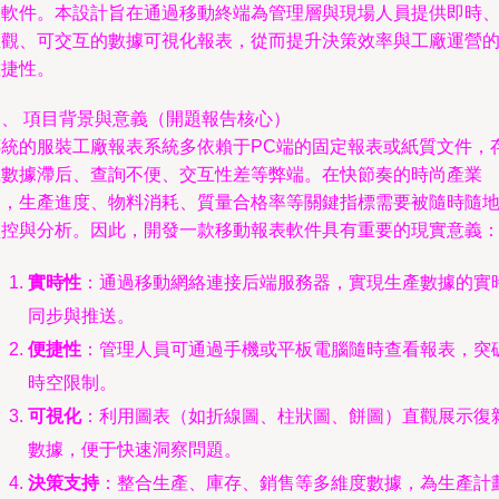
表軟件。本設計旨在通過移動終端為管理層與現場人員提供即時
直觀、可交互的數據可視化報表，從而提升決策效率與工廠運營
敏捷性。
一、 項目背景與意義（開題報告核心）
傳統的服裝工廠報表系統多依賴于PC端的固定報表或紙質文件，
在數據滯后、查詢不便、交互性差等弊端。在快節奏的時尚產業
中，生產進度、物料消耗、質量合格率等關鍵指標需要被隨時隨
監控與分析。因此，開發一款移動報表軟件具有重要的現實意義
實時性
：通過移動網絡連接后端服務器，實現生產數據的實
同步與推送。
便捷性
：管理人員可通過手機或平板電腦隨時查看報表，突
時空限制。
可視化
：利用圖表（如折線圖、柱狀圖、餅圖）直觀展示復
數據，便于快速洞察問題。
決策支持
：整合生產、庫存、銷售等多維度數據，為生產計