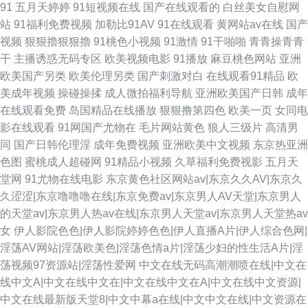
91
五月天婷婷
91短视频在线
国产在线观看的
白丝美女自慰网
站
91福利免费视频
加勒比91AV
91在线观看
黄网站av在线
国产
视频
狠狠擼狠狠擼
91桃色小视频
91激情
91干啪啪
青青操青青
干
主播诱惑无码专区
欧美视频电影
91播放
麻豆桃色网站
亚洲
欧美国产另类
欧美伦理另类
国产刺激对白
在线观看91精品
欧
美成年视频
操碰操揉
成人微拍福利导航
亚洲欧美国产日韩
成年
在线观看免费
岛国精品在线播放
狠狠撸第四色
欧美一页
女同电
影在线观看
91网国产尤物在
毛片网站黄色
狼人三级片
高清男
同
国产日韩伦理淫
成年免费视频
亚洲欧美中文视频
东京热亚洲
色图
蜜桃成人超碰网
91精品小视频
久草福利免费视影
五月天
堂网
91尤物在线电影
东京黄色社区网站av|东京久久AV|东京久
久涩涩|东京噜噜噜在线|东京免费av|东京男人AV天堂|东京男人
的天堂av|东京男人热av在线|东京男人天堂av|东京男人天堂热av
女
伊人影院色色|伊人影院婷婷色色|伊人直播A片|伊人综合色网|
淫荡AV网站|淫荡欧美色|淫荡色情a片|淫荡少妇的性生活A片|淫
荡视频97资源站|淫荡性爱网
中文在线无码高潮潮喷在线|中文在
线中文A|中文在线中文在|中文在线中文在A|中文在线中文资源|
中文在线最新版天堂8|中文中幕a在线|中文中文在线|中文资源在