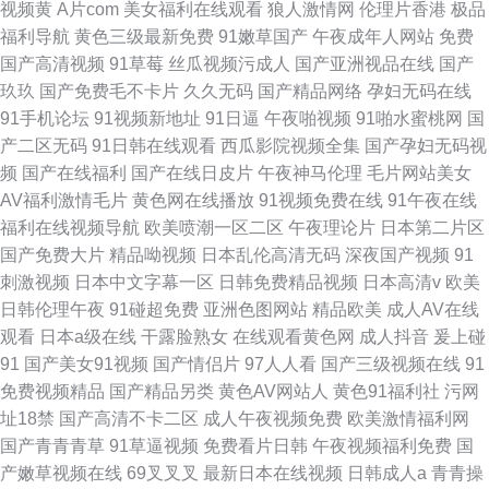
视频黄
A片com
美女福利在线观看
狼人激情网
伦理片香港
极品
福利导航
黄色三级最新免费
91嫩草国产
午夜成年人网站
免费
国产高清视频
91草莓
丝瓜视频污成人
国产亚洲视品在线
国产
玖玖
国产免费毛不卡片
久久无码
国产精品网络
孕妇无码在线
91手机论坛
91视频新地址
91日逼
午夜啪视频
91啪水蜜桃网
国
产二区无码
91日韩在线观看
西瓜影院视频全集
国产孕妇无码视
频
国产在线福利
国产在线日皮片
午夜神马伦理
毛片网站美女
AV福利激情毛片
黄色网在线播放
91视频免费在线
91午夜在线
福利在线视频导航
欧美喷潮一区二区
午夜理论片
日本第二片区
国产免费大片
精品呦视频
日本乱伦高清无码
深夜国产视频
91
刺激视频
日本中文字幕一区
日韩免费精品视频
日本高清v
欧美
日韩伦理午夜
91碰超免费
亚洲色图网站
精品欧美
成人AV在线
观看
日本a级在线
干露脸熟女
在线观看黄色网
成人抖音
爰上碰
91
国产美女91视频
国产情侣片
97人人看
国产三级视频在线
91
免费视频精品
国产精品另类
黄色AV网站人
黄色91福利社
污网
址18禁
国产高清不卡二区
成人午夜视频免费
欧美激情福利网
国产青青青草
91草逼视频
免费看片日韩
午夜视频福利免费
国
产嫩草视频在线
69叉叉叉
最新日本在线视频
日韩成人a
青青操