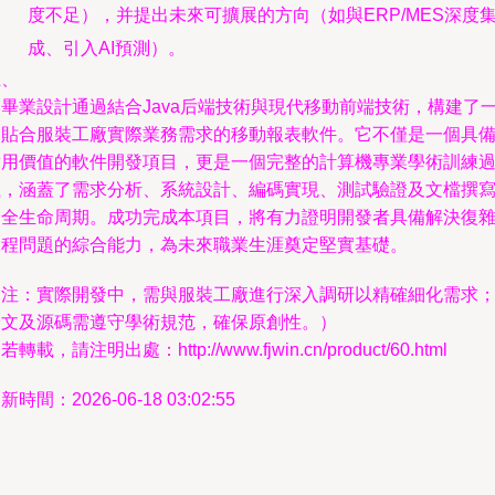
度不足），并提出未來可擴展的方向（如與ERP/MES深度
成、引入AI預測）。
五、
本畢業設計通過結合Java后端技術與現代移動前端技術，構建了
個貼合服裝工廠實際業務需求的移動報表軟件。它不僅是一個具
實用價值的軟件開發項目，更是一個完整的計算機專業學術訓練
程，涵蓋了需求分析、系統設計、編碼實現、測試驗證及文檔撰
的全生命周期。成功完成本項目，將有力證明開發者具備解決復
工程問題的綜合能力，為未來職業生涯奠定堅實基礎。
（注：實際開發中，需與服裝工廠進行深入調研以精確細化需求
論文及源碼需遵守學術規范，確保原創性。）
若轉載，請注明出處：http://www.fjwin.cn/product/60.html
新時間：2026-06-18 03:02:55