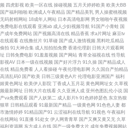
频
四虎影视
欧美一区在线
操碰视频
五月天婷婷欧美
欧美大BB
丁香网 午夜影院嗯啊嗯啊 超碰青青98 男人资源网 影音先锋亚洲色图 国产
国产福利啪啪
欧洲成人午夜精品
国产精品美乳
男人操蜜桃视频
无码射精网站
18成年人网站
日本高清电影网
男女啪啪午夜视频
ass 日本成人A网 91精品娱乐 国产丝袜足交 日韩H网址 大香蕉易淫网 欧色
免费电影在线观看
亚洲ab
成人少妇视频导航
91国产小青蛙
国
产成年免费网站
国产视频高清在线
精品香蕉
求a片网址
麻豆tv
图综合 91精品熟妇视频 国内自拍1234 少妇求操网站 99热视 久久国产三级
在线观看
在线撸丝片
91草碰
国产成人激情视频
黑料吃瓜精品
偷拍
91大神合集
成人拍拍拍免费
香港伦理剧
日韩大片观看网
久久 午夜少妇码无 超碰五月天 日本91视免费 91线看视频 黄色软件精品99
址
日韩免费电影
91羞羞视频
国产网站
青草全福视在线
性导航
影视AV
日本一级在线视频
国产好片浮力
91久操
国产精品成人
午夜久久公司 超碰午夜剧场 女优破解网 中文字幕11页 国产91丝袜视频 日本
在线
精品免费看
人人看操碰
午夜伦理电影网
久久国自产拍精品
高清乱码0
国产欧美
日韩三级黄色A片
伦理电影亚洲国产
福利
一本免费观看 99热精偷拍 另类激情 亚洲影院老司机V 福利AV在线电影 午夜
姬黄色网址
欧美伊人影院
丁香成人五月花
黄色网网址女
久草视
频最新网址
日韩大片在线看
久久亚洲人成
亚州色图乱伦小说
国
剧场成人18 超碰电影院 欧美日B毛片视频 91次元网站 韩国午夜无码av 天天
产va免费观看
国产人妖第二
成人影片h
91色婷婷瑟色
东京热狠
狠草
日韩精品观看
91最新国产精品
一级黄色网
91色色人妻
都
射综合 超碰98人人 男同肛交国产自拍 综合肏屄 国产精品2025 日韩有码va
市激情婷婷
91精品国产91
云涩福利在线导航
91视色
午夜福利
在线网站
91直播
91处女
伊人网青青草
国产又爽又黄又无
久草
AV无码导航 另类网址 亚洲天堂第一网 国产白丝后入 日韩欧美色图0p avttbt
福利资源网
东方成人在线
国产一级免费大片
成年免费视频网站