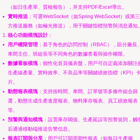
（如日生產單、質檢報告），并支持PDF/Excel導出。
實時推送
：可選WebSocket（如Spring WebSocket）或第三
方推送服務（如極光推送），用于關鍵指標預警與消息通知
核心功能模塊設計
：
用戶權限管理
：基于角色的訪問控制（RBAC），區分廠長
車間主任、班組長等不同角色的數據查看與操作權限。
數據看板模塊
：個性化首頁儀表盤，用戶可自定義添加關注
生產線產量、實時效率、不良品率等關鍵績效指標（KPI）
片。
動態報表模塊
：支持按時間、車間、訂單號等多條件組合篩
選，動態生成生產進度報表、物料庫存報表、員工績效報表
等。
預警與通知模塊
：設置庫存閾值、生產延誤等預警規則，觸
后通過移動端推送告警信息。
報表訂閱與分享
：用戶可訂閱周期性報表（如每日生產摘