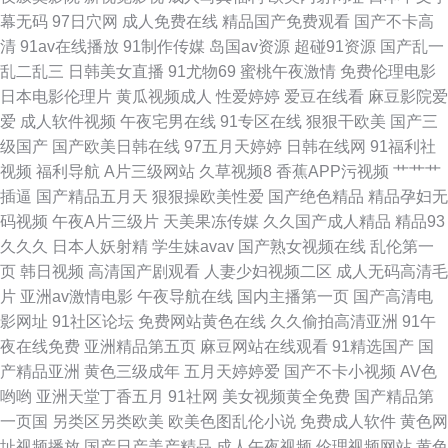
幕无码
97日穴网
成人免费在线
精品国产免费观看
国产不卡高
32 在线播放成人a 黑丝在线喷水播放 亚洲日本视频 国产精品成人无 色图福
清
91av在线播放
91制作传媒
岛国av资源
超碰91资源
国产乱一
乱二乱三
日韩美女直播
91尤物69
蜜桃午夜激情
免费伦理电影
利社 东方黄色A片 日韩一页 成人a在线网观看 日本色图另类 aa在线 欧美成
日本电影伦理片
黄瓜视频成人
性爱婷婷
爱豆在线看
麻豆影院爱
爱
成人软件视频
午夜宅男在线
91专区在线
狠狠干欧美
国产三
人免费网址 91精品国产孕妇 精品一区日韩 伊人成网 海角人妻91
级国产
国产欧美日韩在线
97五月天婷婷
日韩在线网
91福利社
视频
福利导航
A片三级网站
久草视频8
香蕉APP污视频
艹艹艹
插逼
国产精品五月天
狠狠操欧美性爱
国产绝色精品
精品孕妇无
码视频
午夜A片三级片
天美果冻传媒
久久国产成人精品
精品93
久久久
日本人妖射精
学生妹avav
国产熟女视频在线
乱伦第一
页
韩日视频
高清国产剧观看
人妻少妇视频二区
成人无码高清毛
片
亚洲av激情电影
午夜导航在线
国内主播第一页
国产高清电
影网址
91社区论坛
免费网站黄色在线
久久偷拍高清亚洲
91午
夜在线免费
亚洲精品第五页
麻豆网站在线观看
91精选国产
国
产精品亚洲
黄色三级成年
五月天婷婷爱
国产不卡小视频
AV色
哟哟
亚洲天堂丁香五月
91社网
美女视频黄全免费
国产精品第
一页国
另类区另类欧美
欧美色图乱伦小说
免费成人软件
黄色网
址视频播放
国产日产美产精品
成人午夜视频
伦理视频网站
黄色