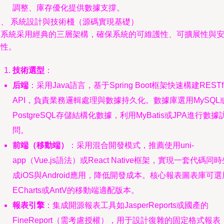
調整、庫存優化提供數據支撐。
二、 系統設計與技術棧（源碼實現基礎）
本系統采用經典的三層架構，確保系統的可維護性、可擴展性與
全性。
技術選型
：
后端
：采用Java語言，基于Spring Boot框架快速構建RESTf
API，負責業務邏輯處理與數據持久化。數據庫選用MySQL
PostgreSQL存儲結構化數據，利用MyBatis或JPA進行數據
問。
前端（移動端）
：采用混合開發模式，推薦使用uni-
app（Vue.js語法）或React Native框架，實現一套代碼同
成iOS與Android應用，降低開發成本。核心報表圖表庫可選
ECharts或AntV的移動端適配版本。
報表引擎
：集成開源報表工具如JasperReports或國產的
FineReport（需考慮授權），用于設計復雜的固定格式報表