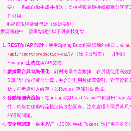
要），系統自動生成并推送；支持將報表鏈接或截圖分享至
作群組。
三、 系統實現與關鍵代碼（源碼要點）
在實現過程中，需重點關注以下幾個技術點：
RESTful API設計
：使用Spring Boot創建清晰的接口，如
GE
（獲取日報表），并利用
/api/report/production-daily
Swagger生成在線API文檔。
數據聚合與查詢優化
：針對海量生產數據，在后端使用高效
SQL語句進行聚合計算，并合理利用數據庫索引。對于復雜
析，可考慮引入緩存（如Redis）存儲熱點數據。
移動端圖表渲染
：在uni-app或React Native中封裝ECharts
件，確保在移動端流暢渲染各類圖表。注意處理不同屏幕尺
的適配問題。
安全與認證
：采用JWT（JSON Web Token）進行用戶身份