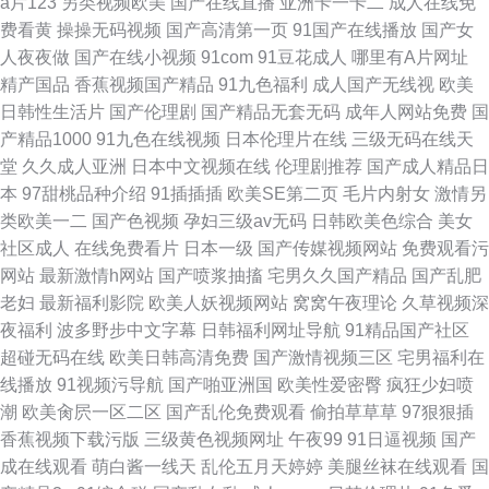
a片123
另类视频欧美
国产在线直播
亚洲卡一卡二
成人在线免
费看黄
操操无码视频
国产高清第一页
91国产在线播放
国产女
人夜夜做
国产在线小视频
91com
91豆花成人
哪里有A片网址
精产国品
香蕉视频国产精品
91九色福利
成人国产无线视
欧美
日韩性生活片
国产伦理剧
国产精品无套无码
成年人网站免费
国
产精品1000
91九色在线视频
日本伦理片在线
三级无码在线天
堂
久久成人亚洲
日本中文视频在线
伦理剧推荐
国产成人精品日
本
97甜桃品种介绍
91插插插
欧美SE第二页
毛片内射女
激情另
类欧美一二
国产色视频
孕妇三级av无码
日韩欧美色综合
美女
社区成人
在线免费看片
日本一级
国产传媒视频网站
免费观看污
网站
最新激情h网站
国产喷浆抽搐
宅男久久国产精品
国产乱肥
老妇
最新福利影院
欧美人妖视频网站
窝窝午夜理论
久草视频深
夜福利
波多野步中文字幕
日韩福利网址导航
91精品国产社区
超碰无码在线
欧美日韩高清免费
国产激情视频三区
宅男福利在
线播放
91视频污导航
国产啪亚洲国
欧美性爱密臀
疯狂少妇喷
潮
欧美肏屄一区二区
国产乱伦免费观看
偷拍草草草
97狠狠插
香蕉视频下载污版
三级黄色视频网址
午夜99
91日逼视频
国产
成在线观看
萌白酱一线天
乱伦五月天婷婷
美腿丝袜在线观看
国