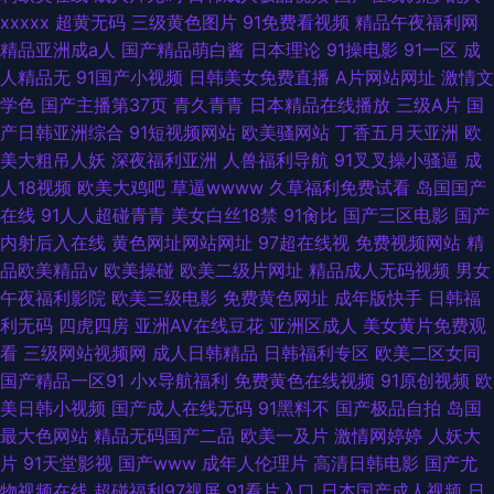
xxxxx
超黄无码
三级黄色图片
91免费看视频
精品午夜福利网
精品亚洲成a人
国产精品萌白酱
日本理论
91操电影
91一区
成
人精品无
91国产小视频
日韩美女免费直播
A片网站网址
激情文
学色
国产主播第37页
青久青青
日本精品在线播放
三级A片
国
产日韩亚洲综合
91短视频网站
欧美骚网站
丁香五月天亚洲
欧
美大粗吊人妖
深夜福利亚洲
人兽福利导航
91叉叉操小骚逼
成
人18视频
欧美大鸡吧
草逼wwww
久草福利免费试看
岛国国产
在线
91人人超碰青青
美女白丝18禁
91肏比
国产三区电影
国产
内射后入在线
黄色网址网站网址
97超在线视
免费视频网站
精
品欧美精品v
欧美操碰
欧美二级片网址
精品成人无码视频
男女
午夜福利影院
欧美三级电影
免费黄色网址
成年版快手
日韩福
利无码
四虎四房
亚洲AV在线豆花
亚洲区成人
美女黄片免费观
看
三级网站视频网
成人日韩精品
日韩福利专区
欧美二区女同
国产精品一区91
小x导航福利
免费黄色在线视频
91原创视频
欧
美日韩小视频
国产成人在线无码
91黑料不
国产极品自拍
岛国
最大色网站
精品无码国产二品
欧美一及片
激情网婷婷
人妖大
片
91天堂影视
国产www
成年人伦理片
高清日韩电影
国产尤
物视频在线
超碰福利97视屏
91看片入口
日本国产成人视频
日