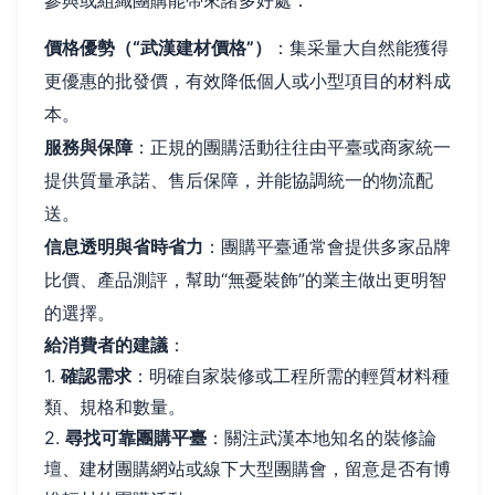
參與或組織團購能帶來諸多好處：
價格優勢（“武漢建材價格”）
：集采量大自然能獲得
更優惠的批發價，有效降低個人或小型項目的材料成
本。
服務與保障
：正規的團購活動往往由平臺或商家統一
提供質量承諾、售后保障，并能協調統一的物流配
送。
信息透明與省時省力
：團購平臺通常會提供多家品牌
比價、產品測評，幫助“無憂裝飾”的業主做出更明智
的選擇。
給消費者的建議
：
1.
確認需求
：明確自家裝修或工程所需的輕質材料種
類、規格和數量。
2.
尋找可靠團購平臺
：關注武漢本地知名的裝修論
壇、建材團購網站或線下大型團購會，留意是否有博