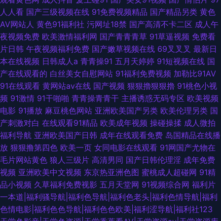
人人看
国产三级视频在线
91免费视频精品
国产精品另类
黄色
AV网站人
黄色91福利社
污网址18禁
国产高清不卡二区
成人午
夜视频免费
欧美激情福利网
国产青青青草
91草逼视频
免费看
片日韩
午夜视频福利免费
国产嫩草视频在线
69叉叉叉
最新日
本在线视频
日韩成人a
青青操91
五月天婷婷
91短视频在线
国
产在线观看的
白丝美女自慰网站
91福利免费视频
加勒比91AV
91在线观看
黄网站av在线
国产视频
狠狠擼狠狠擼
91桃色小视
频
91激情
91干啪啪
青青操青青干
主播诱惑无码专区
欧美视频
电影
91播放
麻豆桃色网站
亚洲欧美国产另类
欧美伦理另类
国
产刺激对白
在线观看91精品
欧美成年视频
操碰操揉
成人微拍
福利导航
亚洲欧美国产日韩
成年在线观看免费
岛国精品在线播
放
狠狠撸第四色
欧美一页
女同电影在线观看
91网国产尤物在
毛片网站黄色
狼人三级片
高清男同
国产日韩伦理淫
成年免费
视频
亚洲欧美中文视频
东京热亚洲色图
蜜桃成人超碰网
91精
品小视频
久草福利免费视影
五月天堂网
91视频综合网
福利片
一本道|福利骚导航|福利色导航|福利色老头|福利色情导航|福利
色情电影|福利色色导航|福利色色欧美|福利涩导航|福利社123