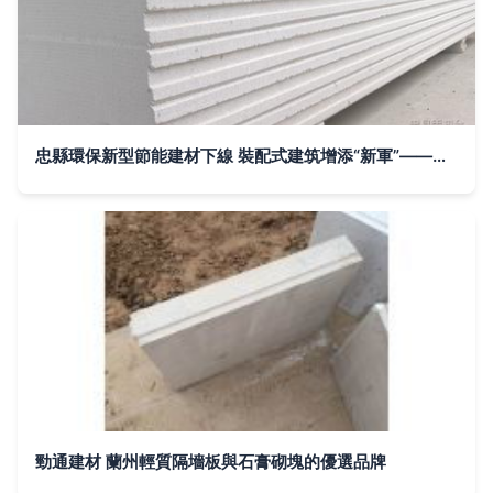
忠縣環保新型節能建材下線 裝配式建筑增添“新軍”——輕質建筑材料的綠色升級之路
勁通建材 蘭州輕質隔墻板與石膏砌塊的優選品牌