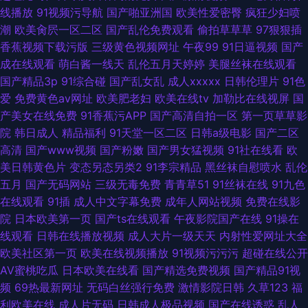
线播放
91视频污导航
国产啪亚洲国
欧美性爱密臀
疯狂少妇喷
潮
欧美肏屄一区二区
国产乱伦免费观看
偷拍草草草
97狠狠插
香蕉视频下载污版
三级黄色视频网址
午夜99
91日逼视频
国产
成在线观看
萌白酱一线天
乱伦五月天婷婷
美腿丝袜在线观看
国产精品3p
91综合碰
国产乱女乱
成人xxxxx
日韩伦理片
91色
爱
免费黄色av网址
欧美肥老妇
欧美在线tv
加勒比在线视屏
国
产美女在线免费
91香蕉污APP
国产高清自拍一区
第一页草草影
院
韩日成人
精品福利
91天堂一区二区
日韩a级电影
国产二区
高清
国产www视频
国产粉嫩
国产男女猛视频
91社在线看
欧
美日韩黄色片
变态另态另类2
91李宗精品
黑丝袜自慰喷水
乱伦
五月
国产无码网站
三级无毒免费
青青草51
91丝袜在线
91九色
在线观看
91插
成人中文字幕免费
成年人网站视频
免费在线影
院
日本欧美第一页
国产ts在线观看
午夜影院国产在线
91操在
线观看
日韩在线播放视频
成人大片一级天天
内射性爱网址大全
欧美社区第一页
欧美在线视频播放
91视频污污污
超碰在线公开
AV蜜桃吃瓜
日本欧美在线看
国产精选免费视频
国产精品91视
频
69热最新网址
无码白丝强行免费
激情影院日韩
久草123
福
利欧美在线
成人片无码
日韩成人极品视频
国产在线诱惑
乱人