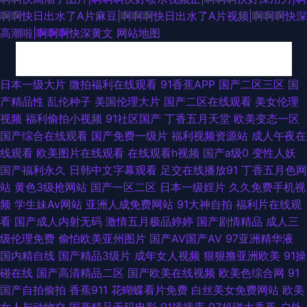
啊啊快日出水了A片麻豆|啊啊啊快日出水了A片视频|啊啊啊快深
高潮啦|啊啊啊快深黄文
网站地图
韩国美女主播青草 人妻H片 熟女色福利导航 麻豆mv网站入口 操逼97 无码转
日本一级大片
微拍福利在线观看
91香蕉APP
国产二区三区
国
产精品性
乱伦种子
美国伦理大片
国产二区在线观看
美女伦理
区 久草视频国产精品 草莓视频18 亚洲黄色电影网站 欧亚性爱熟妇 国产综合
视频
福利偷拍小视频
91社区国产
丁香五月天堂
欧美变态一区
国产综合在线观看
国产免费一级片
福利视频资源站
成人午夜在
五五 91熟女丝袜资源 性爱AV午夜 欧美性天天操 豆花成人精品网 91精品大
线观看
欧美图片在线观看
在线观看h视频
国产a级0
变性人妖
国产福利永久
日韩中文字幕观看
足交在线播放91
丁香五月色网
香蕉 日韩AA电影院 91n处女在线 豆花官网入口 www在线日本 91内射社频
站
黄色3级抢网站
国产一区二区
日本一级婬片
久久免费手机视
频
学生妹Av网站
亚洲人成免费网站
91大神自拍
福利片在线观
草逼的视频 午夜剧场www 午夜婷婷激情 亚洲系列午夜福利 日本Aⅴ网站 久
看
国产成人内射无码
激情五月极品婷婷
国产剧情精品
成人三
级伦理免费
偷怕欧美亚州图片
国产AV国产AV
97亚洲精华液
草资源福利 福利舍操逼 91爱爱网站 青娱乐AV网站 国产推油在线 91色免费
国内精自线
国产精品3级片
成年女人视频
狠狠撸亚洲欧美
91操
碰在线
国产高清精品二区
国产欧美在线视频
欧美色综合网
91
看 日韩av网址大全 美女91视频网站 豆花影院色 狼友激情网 草草福利电影
国产自拍偷拍
香蕉911
花蝴蝶看片免费
白丝美女免费网站
欧美