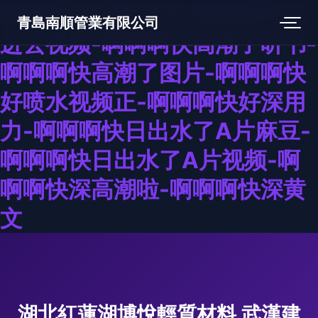
啊啊啊好快喷水深-啊啊啊快别
青島南順管業有限公司
进去视频-啊啊啊快高潮了听书-
啊啊啊快高潮了图片-啊啊啊快
好喷水视频正-啊啊啊快好深用
力-啊啊啊快日出水了A片麻豆-
啊啊啊快日出水了A片视频-啊
啊啊快深高潮啦-啊啊啊快深黄
文
湖北紅蓮湖博悅輕質材料 武漢建