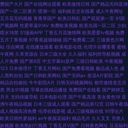
费国产大片
国产在线网址观看
欧美激情日韩
国产精品无码亚洲
国产一区二区黄片
喷潮一区
福利姬足交在线看
成人午夜网址
五月花无码视频
青青草国产
欧美日韩乱
国产屁屁第一页
91国
产视频网
性爱草逼91AV
免费欧美视频
欧美岛国一区二区
少妇
喷水18禁
51漫画APP
丁香五月花激情网
欧美爱爱tv视频
免费
五月丁香视频
97香蕉超级碰碰
国产免费看二区
三级黄色片网
站
综合网黄
在线播放观看
欧美电影在线
伦理片在哪里看
蜜桃
午夜网
久草资源在
日本三级大全
久久福利
福利所导航视频
成
人片免费
国产第9页
中文字幕bt原声
三级日韩欧美
午夜视频
123
日本推理片
丁香五月网站
国产免费看视频
极品成人色
成
人黑料自拍
国产日韩欧美网站
国产无码av
老湿A片影院
国产
精品自拍偷拍
牛牛影院A片
日韩无码视频网站
都市激情变态另
类
男女91视频
字幕在线精品播放
免费国产在线看
国产婷婷五
月天
无码传媒导航
日本电影伦理
国产午夜高清
美女黄色18
亚
洲午夜精品视频
日本三级成人观看
国产精品第12页
日韩午夜场
成人视频高清免费
伦理在线影视
成人三级视频在线
91理论片
欧美日韩性爱福利
av午夜探花福利
精品毛片
久久叉叉
另类人
妖视频
欧美熟妇穴视频
丁香五月V国产
日韩黄色网址
豆花福利