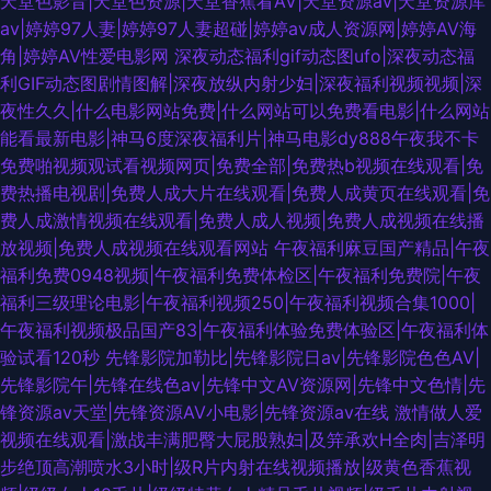
天堂色影音|天堂色资源|天堂香蕉看AV|天堂资源av|天堂资源库
av|婷婷97人妻|婷婷97人妻超碰|婷婷av成人资源网|婷婷AV海
角|婷婷AV性爱电影网
深夜动态福利gif动态图ufo|深夜动态福
利GIF动态图剧情图解|深夜放纵内射少妇|深夜福利视频视频|深
夜性久久|什么电影网站免费|什么网站可以免费看电影|什么网站
能看最新电影|神马6度深夜福利片|神马电影dy888午夜我不卡
免费啪视频观试看视频网页|免费全部|免费热b视频在线观看|免
费热播电视剧|免费人成大片在线观看|免费人成黄页在线观看|免
费人成激情视频在线观看|免费人成人视频|免费人成视频在线播
放视频|免费人成视频在线观看网站
午夜福利麻豆国产精品|午夜
福利免费0948视频|午夜福利免费体检区|午夜福利免费院|午夜
福利三级理论电影|午夜福利视频250|午夜福利视频合集1000|
午夜福利视频极品国产83|午夜福利体验免费体验区|午夜福利体
验试看120秒
先锋影院加勒比|先锋影院日av|先锋影院色色AV|
先锋影院午|先锋在线色av|先锋中文AV资源网|先锋中文色情|先
锋资源av天堂|先锋资源AV小电影|先锋资源av在线
激情做人爱
视频在线观看|激战丰满肥臀大屁股熟妇|及笄承欢H全肉|吉泽明
步绝顶高潮喷水3小时|级R片内射在线视频播放|级黄色香蕉视