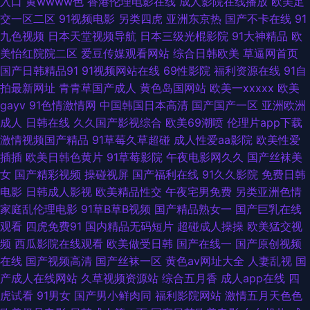
入口
黄wwww色
香港伦理电影在线
成人影院在线播放
欧美足
品在线网址 97色网 微拍1024 殴美日韩成人扬院 国产色A av午夜日韩 午夜
交一区二区
91视频电影
另类四虎
亚洲东京热
国产不卡在线
91
九色视频
日本天堂视频导航
日本三级光棍影院
91大神精品
欧
无码伦 蜜桃91在线 传媒视频网站 51社区精品视频 日本热情综合网址 玖玖偷
美怡红院院二区
爱豆传媒观看网站
综合日韩欧美
草逼网首页
国产日韩精品91
91视频网站在线
69性影院
福利资源在线
91自
拍网 国产1区2区3区 91日韩区 天天干视频毛片 免费看草逼 国产吃瓜在线 91
拍最新网址
青青草国产成人
黄色岛国网站
欧美一xxxxx
欧美
gayv
91色情激情网
中国韩国日本高清
国产国产一区
亚洲欧洲
学生妹 伪娘黑丝自慰 老湿机美女福利 豆花传媒91 91社中文字幕 五月香福利
成人
日韩在线
久久国产影视综合
欧美69潮喷
伦理片app下载
激情视频国产精品
91草莓久草超碰
成人性爱aa影院
欧美性爱
网首頁 免费看片成人91 国产人妖ts 91五码 午夜福利站 欧美日爽爽 国产呦交
插插
欧美日韩色黄片
91草莓影院
午夜电影网久久
国产丝袜美
女
国产精彩视频
操碰视屏
国产福利在线
91久久影院
免费日韩
精品视频 97视频色色 亚洲97网 日本免费高清黄站 久久国产精品高潮 高清
电影
日韩成人影视
欧美精品性交
午夜宅男免费
另类亚洲色情
家庭乱伦理电影
91草B草B视频
国产精品熟女一
国产巨乳在线
AV无码 ab片免费观看 五月天资源站 男人国产精品自拍 国产黄色片 avtt五月
观看
四虎免费91
国内精品无码短片
超碰成人操操
欧美猛交视
频
西瓜影院在线观看
欧美做受日韩
国产在线一
国产原创视频
香 香蕉视频亚洲国产 欧美综合色 户外露出自慰 超碰99热香蕉 91老司机精品
在线
国产视频高清
国产丝袜一区
黄色av网址大全
人妻乱视
国
产成人在线网站
久草视频资源站
综合五月香
成人app在线
四
天天干B网 蜜桃视频网 福利社瑟瑟 av男人天堂手机 综合另类x 日韩123区 免
虎试看
91男女
国产男小鲜肉同
福利影院网站
激情五月天色色