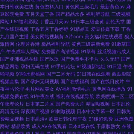
本日韩欧美在线
黄色资料入口
黄色网三级毛片
最新黄色av
麻
豆影院免费
五月天堂丁香
国产精品水多
福利所导航
三级视频
网站J
51福利影院
丁香五月天av
18日本三级全黄
乱伦天堂
国
产在线短视频
丁香五月丁香婷婷
91精品又
爱豆传媒下载
丁香
九月国产主播
美女网站视频黄
A片com
美女福利在线观看
狼人
激情网
伦理片香港
极品福利导航
黄色三级最新免费
91嫩草国
产
午夜成年人网站
免费国产高清视频
91草莓
丝瓜视频污成人
国产亚洲视品在线
国产玖玖
国产免费毛不卡片
久久无码
国产
精品网络
孕妇无码在线
91手机论坛
91视频新地址
91日逼
午夜
啪视频
91啪水蜜桃网
国产二区无码
91日韩在线观看
西瓜影院
视频全集
国产孕妇无码视频
国产在线福利
国产在线日皮片
午
夜神马伦理
毛片网站美女
AV福利激情毛片
黄色网在线播放
91
视频免费在线
91午夜在线
福利在线视频导航
欧美喷潮一区二区
午夜理论片
日本第二片区
国产免费大片
精品呦视频
日本乱伦
高清无码
深夜国产视频
91刺激视频
日本中文字幕一区
日韩免
费精品视频
日本高清v
欧美日韩伦理午夜
91碰超免费
亚洲色图
网站
精品欧美
成人AV在线观看
日本a级在线
干露脸熟女
在线
观看黄色网
成人抖音
爰上碰91
国产美女91视频
国产情侣片
97