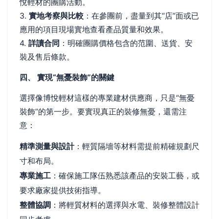
悅輕材的團購活動。
3.
實地考察與比較
：在參團前，盡量到其“店”面或已
應用的項目現場實地查看產品質量和效果。
4.
詳讀合同
：明確團購價格包含的范圍、送貨、安
裝及售后條款。
四、 實現“無憂裝飾”的關鍵
選擇像博悅輕材這樣的專業建材供應商，只是“無憂
裝飾”的第一步。要實現真正的裝修無憂，還需注
意：
精準測量與設計
：輕質隔墻等材料需提前精確規劃尺
寸和布局。
專業施工
：確保施工隊伍熟悉該產品的安裝工藝，或
要求廠家提供技術指導。
整體協調
：將輕質材料的選擇與水電、裝修整體設計