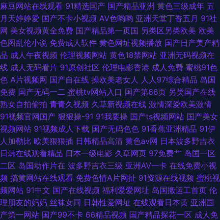
麻豆网站在线观看
91精选国产
国产精品亚洲
黄色三级成年
五
月天婷婷爱
国产不卡小视频
AV色哟哟
亚洲天堂丁香五月
91社
网
美女视频黄全免费
国产精品第一页国
另类区另类欧美
欧美
色图乱伦小说
免费成人软件
黄色网址视频播放
国产日产美产精
品
成人午夜视频
伦理视频网站
黄色18禁网站
亚洲无码视频在
线
成人无码看片
91原创社区
伦理电影香港
成人免费
蜜桃91色
色
A片视频网
国产自在线
操欧美老女人
人人97综合精品
岛国
免费
国产无码一二
蜜桃tv网站入口
国产第66页
另类国产在线
熟女自拍偷拍
青青久视频
久草新视频在线
激情深爱欧美激情
91视频官网国产
狠狠操-91
91我要操
国产ts视频网站
国产美女
视频网站
91视频成人下载
国产无码色色
91香蕉亚洲精品
91伊
人加勒比
欧美狠狠插
日韩精品高清
黄色av网
日本波多野吉衣
日韩在线观看精品
日本一级电影
久草网页
97免费艹
岛国一区
二区
岛国动作片在
波多野吉衣三级
亚洲AV一卡
在线免费小视
频
搞黄网站在线观看
免费色情A片网扯
91资源在线视频
蜜桃视
频网站
91中文
国产在线视频
福利爱爱网址
岛国搬运工首页
伦
理朋友的妈妈
丝袜女同
日韩性爱网址
在线观看日本黄
亚洲国
产第一网站
国产99不卡
66精品视频
国产精品探花一区
成人免