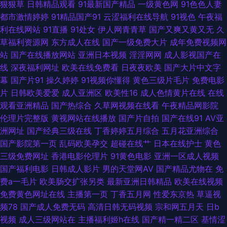
狠狠草
日韩精品观看
91最新国产精品
一级黄色网
91色色人妻
本a级电影网址 欧美综合性 麻豆黄色一色片 九一国产视频在线 激情文学亚洲
都市激情婷婷
91精品国产91
云涩福利在线导航
91视色
午夜福
利在线网站
91直播
91处女
伊人网青青草
国产又爽又黄又无
久
国产片91 岛国动作片 肏屄一区二区 AV无码偷拍 91在线丝袜 91国产网站 尤
草福利资源网
东方成人在线
国产一级免费大片
成年免费视频网
站
国产在线播放网站
亚洲日本视频
淫淫网网
成人影视国产在
物网址在线观看 亚洲日韩欧美性爱 亚洲成人午夜天堂 亚洲黄色黄色网址 日
线
深夜福利网址
欧美在线免费看
日夜夜欧美
国产大片中文字
幕
国产片91
操久婷婷
91视频你懂得
黄色三级片毛片
免费电影
韩在线导航 人人操热超碰 欧美肏屄网 久久精品传媒视频 老司机AV88 另类
片
日韩欧美爱爱
成人亚洲区
欧美性16
成人色情黄片在线
在线
观看亚洲精品
国产热综合
久草网视频在线看
午夜精品网影院
啪啪 含羞草av试看 九一视频道免费 九一免费观看网站 黄色片子看 九九这里
伦理片完整版
黄视网站在线播放
国产片自拍
国产在线91
AV亚
洲网址
国产经典三级在线
丁香婷婷五月综合
五月花亚洲综合
只有精品 18AV爱爱 99爱操 91只有精品 av三级网址 91丝瓜 伊人资源站 亚洲
国产影院第一页
乱码欧美孕交
超碰在线艹
日本在线护士
黄色
三级免费网址
香港电影伦理片
91黄色电影
亚洲一区成人视频
四虎有码中文 影音先锋三级理论 天天干视频网 瑟瑟1qu2qu 日韩无码剧场
国产福利电影
日韩成人影片
男的天堂网AV
国产精品尤物在
免
费a一毛片
欧美肠交扩张另类
最新亚洲日韩精品
欧美在线视频
欧美老女肏屄视频 欧韩午夜视频 欧美大成色 欧美性爱人与兽 人妖看片AV网
免费黄色网址在线
主播第一页
丁香五月网
性爱东京热
草逼视
频78
国产成人免费无码
高清日韩无码视频
宗和网五月天
日b
站 欧美激情色色 美女微拍福利 男人资源avtt 九一美女视频 九九热超碰精品
视频
成人三级网站在
主播福利姬h在线
国产精一精二区
基情涩