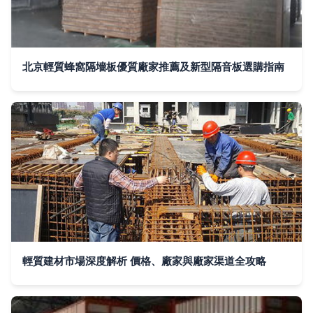
北京輕質蜂窩隔墻板優質廠家推薦及新型隔音板選購指南
輕質建材市場深度解析 價格、廠家與廠家渠道全攻略