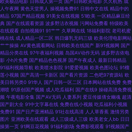
欧美极品电影
日韩成人第一页
国产日韩欧美电影
久久机热
成
费的av网站 后入影院 超碰在线搞99 超碰在桃 狼友av网站 国产盗拍色视频
人午夜网
黄色天堂男人
操视频免费91
日韩中文在线
精品中的
精品
97国产精品视频
91美女在线视频
51欧美
一区精品麻豆经
97资源总站 69国产 91逼站 伊人91在线观看 色色一本岛色 老司机福院视频
典
国产在线观看资源
波多野洁衣视频
污网站免费看
特级欧美
在线观看
自拍视频91
91艹艹
久草网在线
18福利影院
老司机蜜
国产精品久久AV 变态另类欧美 91狼友基地 亚洲黄色免费电影 日韩电影色色
桃在线
成人精品一区二区
韩日爆乳无码三级
欧美伦理电影网站
艹艹操操
AV黄色观看网站
日韩欧美在线国产
新91视频网
国产
欧美日韩国产成人 精品第9页 福利视频在线导航 99热最新网址 中文字幕色
精品分类在线
97午夜福利视频
岛国AV动作无码
波多野吉依电
影
小h片免费
国产精品色色视屏
国产午夜成人
最新日韩精品
色无码 少妇草草操 欧美天堂乱码 激情av自拍 福利微拍导航 超碰丁香 91作
91福利视频导航
欧美喷水影院
91爱爱视频
欧美色图论坛
91榴
莲小视频
国产高清一卡新区
国产看片资源
二色吧97资源站
欧
爱 亚洲无码先锋 日本视频wwww 老湿浮力院 国产人妖网站 av瑟瑟影院 伊
美日韩另类0
91华人
国产日韩一区二区
日本网站在线免费
免费
潮喷
91原创国产视频
成人吃瓜福利
国产在线9
操碰高清免费视
人成人在线视频 日本熟女自慰 玖玖福利导航 国产青草网 白虎黑丝91 91久久
频
午夜电影全集
国产AV无码
人妻系列
爱豆传媒倩女幽魂
超清
国产剧大全
91中文字幕在线
免费在线小视频
吃瓜福利小视频
一 神马午夜激情 欧美国产开 国产福利在线 啊v在线 自慰视频在线观看 天天
免费91
国产日产亚洲精品
91社在线高清
人人草香蕉
激情另类
图片
亚洲欧美在线观看
成人三级成人三级
欧美老女人bb
日日
干免费看 免费一卡二卡 九九一AV 国产不卡电影 超碰1931夫妻 91私密 午夜
操第一页
91网豆花视频
91福利剧场
免费影视观看
91视频国产