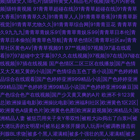
频|级级女人18毛片|级级特黄女人精品毛片视频|级毛片内射视
频|级特黄视频
91青青草超碰在线|91青青草超碰在线|91青青草
大香蕉|91青青草久久|91青青草人人|91青青草香蕉|91青青草新
视觉|91青青草尤物久久|91青青草综合网|91青青豆花
青青草青
久9九九九|青青草青娱乐91|青青草青娱乐99|青青草日本伦|青
青草日本偷拍|青青草色导航|青青草色情区|青青草社区av|青青
草社区黄色AV|青青草视频91
97艹视频|97视频|97逼在线观
看|97|97超碰中文字幕|97久久在线视频|97视频|97在线|97碰在
线视频|97插在线视频
国产色情区二区三区在线播放|国产色情
又大又粗又黄的小说|国产色情综合五色丁香小说|国产色婷婷精
品综合在线观看|国产色婷婷亚洲999精品小说|国产色婷婷亚洲
99精品|国产色婷婷亚洲99精品小说|国产色婷婷亚洲99麻豆|国
产色综合色产在线视频|国产少又黄又爽的A片
欧洲不卡123黄
总|欧洲操逼电影|欧洲操比电影|欧洲福利社区|欧洲黄色1区2区|
欧洲黄色A级黄色片|欧洲黄色色图|欧洲家庭视频|欧洲精品久|欧
洲精品人妻
被惩罚用夹子夹Y蒂双性|被粗大jib捣出了白浆H|被
大佬玩弄的女明星H|被吊起来张开腿供人玩弄H|被调教撞击前
列腺BL求饶|被多个黑人灌满精|被多个强壮的黑人灌满精|被多