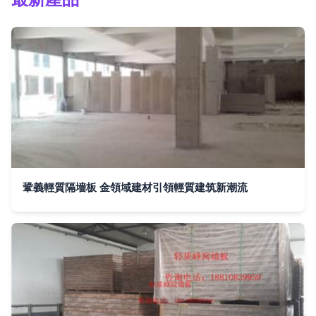
鞏義輕質隔墻板 金領域建材引領輕質建筑新潮流