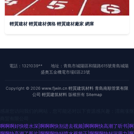
輕質建材 輕質建材價格 輕質建材廠家 網庫
電話：1321039**
地址：青島市城陽區和陽路615號青島城陽
盛奧五金機電市場E區23號
Copyright © 2026
www.fjwin.cn
輕質建筑材料
青島南順管業有限
公司
輕質建筑材料
版權所有
Sitemap
感谢您访问我们的网站，您可能还对以下资源感兴趣：渭南涨抠
商贸有限公司
啊啊啊好快喷水深|啊啊啊快别进去视频|啊啊啊快高潮了听书|啊
啊啊快高潮了图片|啊啊啊快好喷水视频正|啊啊啊快好深用力|啊