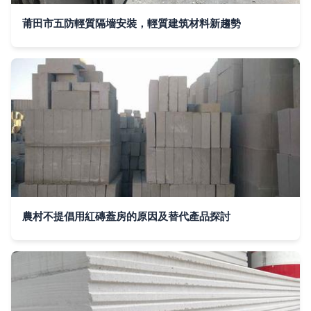
莆田市五防輕質隔墻安裝，輕質建筑材料新趨勢
農村不提倡用紅磚蓋房的原因及替代產品探討