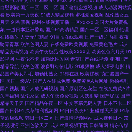
女人与动物交
国产精品无码电影
91插插库
97超碰大香蕉
户外
影音先锋精东影业 欧亚另类综合 福利所导航 91社精品无码 日本无码三级 欧
自慰影院
国产一区二区二区
国产偷窥盗摄视频
成人动漫网站观
看
欧美第一页夜夜
91成人精品视频
蜜桃爱爱视频
乱伦熟女五
美女色色com 东京热网页版 91社中文字幕 人人肏屄人人 国产宾馆自拍
月天
91香蕉视
福利在线视频直播
一区xxxxx
岛国大片免费视
频
一道日本亚洲香蕉
国产91高清精品
国产一区二区福利
伦理
69AV影院 欧美淫乱一二三区 精品国产伦区全集 ay日韩映画在线 91社78四
在线播放
人妻无码精品
91自拍在线观看
国产一级片内射
夜夜
骑青青草
欧美色图人妻
在线免费欧美视频
免费黄色毛片
成人
虎 WWW婷婷c0m 91蜜桃播 午夜av无码 蜜臀福利网 大香蕉伊人超碰 51视
精品无码视频
欧美午夜极品
性欧美ⅩⅩⅩⅩ乱
欧美色色六月天
91
影视网
午夜伦不卡
加勒比性爱网
青草国产在线视频
亚洲国产
频你懂得 日韩黄色网址 韩日有码 97日韩 91日在线 探花精选AV 久草网址 成
精品导航
欧美色淫
波多野结依电影
91狠狠撸
成人深夜电影
精
品国产美女剃毛
加勒比熟女
91碰在线
欧美裸模
萌白酱国产一
人日韩国产 91操操 欧美综合123 国产视频在线看 91性生活视频 婷婷六月天
区
美国一级AV
国产人在线成免费
免费黄色A片网址
微拍福利
国产视频
国产人成无码视频
国产原创区色花堂
在线免费黄A片
电影 老湿影院福利在现 成人免费频道 伊人青青大香蕉 日本妈妈毛茸 精品熟
久草福利
乱伦家庭
成人午夜免费视频
人妖射精
国产屁屁
国产
精品天干天
国产精品午夜一区
中文字幕无码人妻
日本不卡二区
女一区二区 超碰91免费在线 亚洲网站黄 人人操热超碰 黄色连接 肏逼网址 香
国产日韩91
久草福利视频网
91日日夜夜91
超碰碰天天操
91草
草酒店视频
韩日一区二区
国产激情视频网站
成人视频日本
茄
蕉影院导航 青草社区99 国产探花91 91超碰操逼18 欧美呦呦性爱网 国产精
子视频污
亚洲色欲天天
成人丝瓜视频下载
日韩逼网
精东传媒