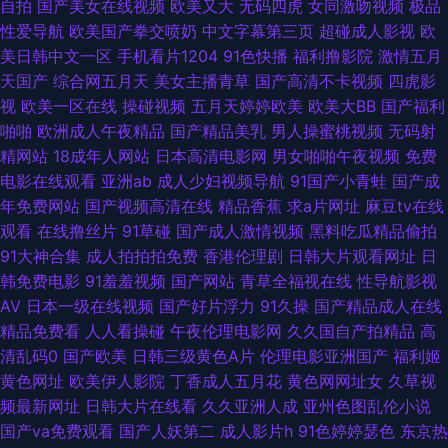
自拍
国产美女在线视频
欧美又大
无码四虎
女同激吻视频
极品
剧院 日韩女优无码a 老湿影院色avv 国产在线xx 99热视 午夜剧场亚洲 日韩
性爱导航
欧美国产拳交喷奶
中文字幕第三页
超碰成人影视
欧
美日韩中文一区
手机看片1204
91色快播
福利撸影院
激情五月
羞羞网站 男女啪啪视频国产 精品导航 超碰96 91无毒精选探花 综合av另类
天国产
综合网五月天
美女主播青草
国产高清不卡视频
四虎影
视
欧美一区在线
操碰视频
五月天婷婷欧美
欧美大BB
国产福利
午夜激情综合网 日韩AV福利片 美女羞羞嗯啊网站 久久婷婷国产综合 国产91
啪啪
欧洲成人午夜精品
国产精品美乳
男人操蜜桃视频
无码射
精网站
18成年人网站
日本高清电影网
男女啪啪午夜视频
免费
传媒视频 TS人妖丝袜自慰 91亚洲精华 亚洲香蕉成人av 日韩福利 免费18色
电影在线观看
亚洲ab
成人少妇视频导航
91国产小青蛙
国产成
年免费网站
国产视频高清在线
精品香蕉
求a片网址
麻豆tv在线
情91 国产性爱区一区 成人九一 超碰2025 97情趣 91熟女视频口 伊人色导航
观看
在线撸丝片
91草碰
国产成人激情视频
黑料吃瓜精品偷拍
91大神合集
成人拍拍拍免费
香港伦理剧
日韩大片观看网址
日
午夜草AV 日日夜夜激情色区 青娱乐最新地址 六月天婷婷 国产不卡在线一区
韩免费电影
91羞羞视频
国产网站
青草全福视在线
性导航影视
AV
日本一级在线视频
国产好片浮力
91久操
国产精品成人在线
av超碰人人操 91大神3p 亚洲日韩aa无码 无码欧洲三区 日本天堂网 欧美精
精品免费看
人人看操碰
午夜伦理电影网
久久国自产拍精品
高
清乱码0
国产欧美
日韩三级黄色A片
伦理电影亚洲国产
福利姬
品3 久久福利站 国产一区日韩欧美 岛国aV在线免费 成人av传媒 AV伦理电影
黄色网址
欧美伊人影院
丁香成人五月花
黄色网网址女
久草视
频最新网址
日韩大片在线看
久久亚洲人成
亚州色图乱伦小说
院 99TV污黄 91后入极品jK 影音av操逼 午夜福利艹牛B 三级片直播网站 日
国产va免费观看
国产人妖第二
成人影片h
91色婷婷瑟色
东京热