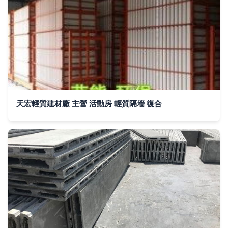
天宏輕質建材廠 主營 活動房 輕質隔墻 復合