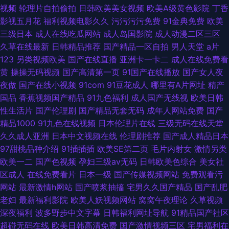
视频
轮理片自拍偷拍
日韩欧美美女视频
欧美A级黄色影院
丁香
影视五月花
福利视频电影久久
污污污污免费
91金典免费
欧美
三级日本
成人在线吃瓜网站
成人岛国影院
成人动漫二区三区
久草在线最新
日韩精品推荐
国产精品一区自拍
男人天堂
a片
123
另类视频欧美
国产在线直播
亚洲卡一卡二
成人在线免费看
黄
操操无码视频
国产高清第一页
91国产在线播放
国产女人夜
夜做
国产在线小视频
91com
91豆花成人
哪里有A片网址
精产
国品
香蕉视频国产精品
91九色福利
成人国产无线视
欧美日韩
性生活片
国产伦理剧
国产精品无套无码
成年人网站免费
国产
精品1000
91九色在线视频
日本伦理片在线
三级无码在线天堂
久久成人亚洲
日本中文视频在线
伦理剧推荐
国产成人精品日本
97甜桃品种介绍
91插插插
欧美SE第二页
毛片内射女
激情另类
欧美一二
国产色视频
孕妇三级av无码
日韩欧美色综合
美女社
区成人
在线免费看片
日本一级
国产传媒视频网站
免费观看污
网站
最新激情h网站
国产喷浆抽搐
宅男久久国产精品
国产乱肥
老妇
最新福利影院
欧美人妖视频网站
窝窝午夜理论
久草视频
深夜福利
波多野步中文字幕
日韩福利网址导航
91精品国产社区
超碰无码在线
欧美日韩高清免费
国产激情视频三区
宅男福利在