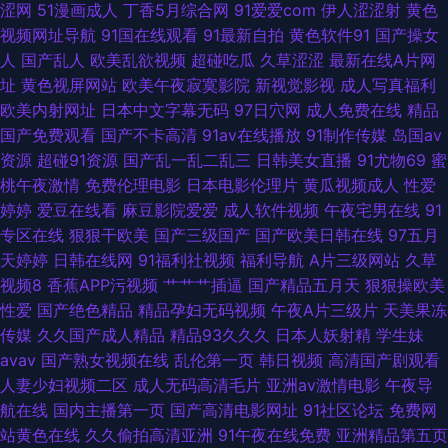
涩网
51漫画成人
丁香5月综合网
91爱爱com
伊人涩涩射
黄色
精品国产网站 国产一级自拍 天堂在线97 四虎午夜剧场 婷婷天天日 香蕉视频
视频网址导航
91国在线观看
91最新自拍
黄色软件91
国产操女
人
国产乱人
欧美乱欲视频
超碰吃瓜
久草涩涩
最新在线A片网
下载污 亚洲海角天堂 婷婷碰碰 午夜黄色伦理 色五月在线 天天干在线激情 午
址
黄色视屏网站
欧美午夜寂寞影院
新视觉影视
成人写真福利
欧美内射网址
日本中文字幕无码
97日穴网
成人免费在线
精品
夜久久香蕉福利 足交在线视频 一本道资源站 最新3p国产 香蕉视频成人 肏屄
国产免费观看
国产不卡高清
91av在线播放
91制作传媒
岛国av
资源
超碰91资源
国产乱一乱二乱三
日韩美女直播
91尤物69
蜜
五月天 蜜桃午夜剧场 91香蕉国产
桃午夜激情
免费伦理电影
日本电影伦理片
黄瓜视频成人
性爱
婷婷
爱豆在线看
麻豆影院爱爱
成人软件视频
午夜宅男在线
91
专区在线
狠狠干欧美
国产三级国产
国产欧美日韩在线
97五月
天婷婷
日韩在线网
91福利社视频
福利导航
A片三级网站
久草
视频8
香蕉APP污视频
艹艹艹插逼
国产精品五月天
狠狠操欧美
性爱
国产绝色精品
精品孕妇无码视频
午夜A片三级片
天美果冻
传媒
久久国产成人精品
精品93久久久
日本人妖射精
学生妹
avav
国产熟女视频在线
乱伦第一页
韩日视频
高清国产剧观看
人妻少妇视频二区
成人无码高清毛片
亚洲av激情电影
午夜导
航在线
国内主播第一页
国产高清电影网址
91社区论坛
免费网
站黄色在线
久久偷拍高清亚洲
91午夜在线免费
亚洲精品第五页